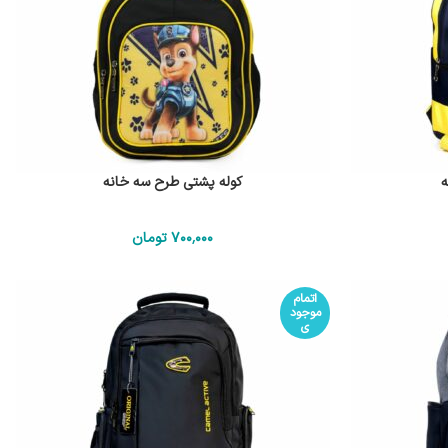
ه
کوله پشتی طرح سه خانه
700٬000
تومان
اتمام
موجود
ی