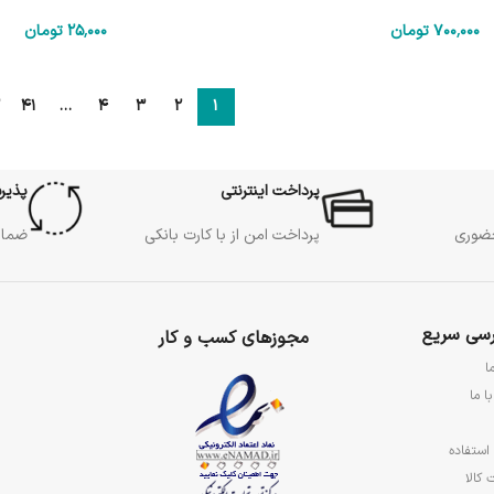
700٬000
تومان
25٬000
تومان
41
…
4
3
2
1
پرداخت اینترنتی
پذیر
حضوری
پرداخت امن از با کارت بانکی
ضمان
سی سریع
مجوزهای کسب و کار
ا
ا ما
استفاده
 کالا