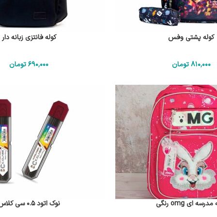
کوله پشتی وفس
کوله فانتزی زبانه دار
810٬000
تومان
690٬000
تومان
مدرسه ای omg رنگی
نوک اتود 0.5 سی کلاس