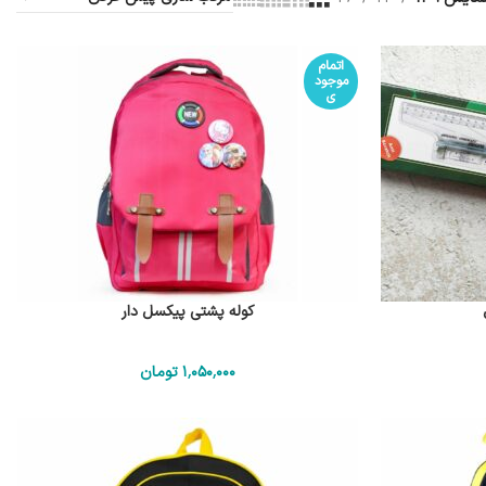
اتمام
موجود
ی
کوله پشتی پیکسل دار
1٬050٬000
تومان