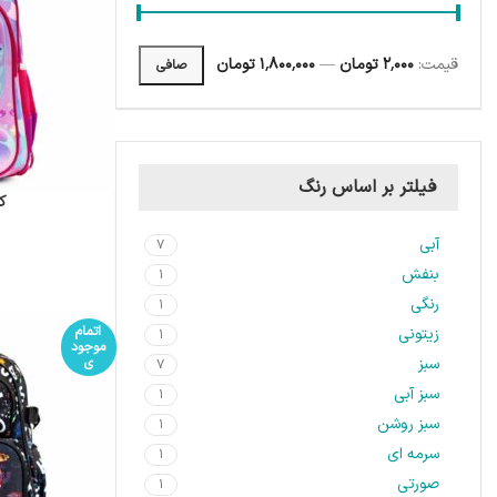
قيمت:
2٬000 تومان
—
1٬800٬000 تومان
صافی
فیلتر بر اساس رنگ
ک
آبی
7
بنفش
1
رنگی
1
اتمام
زیتونی
1
موجود
سبز
ی
7
سبز آبی
1
سبز روشن
1
سرمه ای
1
صورتی
1