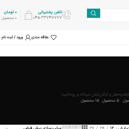
0
تومان
تلفن پشتیبانی
045-33747777
0
محصول
علاقه مندی
ورود / ثبت نام
غذیه
عطر و ادکلن
لباس مردانه و روحانیت
5 محصول
15 محصول
مایش
12
24
36