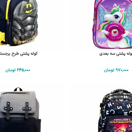
وله پشتی سه بعدی
کوله پشتی طرح برجست
970٬000
تومان
645٬000
تومان