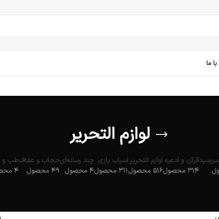
ا ما
لوازم التحریر
سررسید
قرآن و ادعیه
لوازم التحریر
اسباب بازی
چند رسانه‌ای
حجاب و عفاف
طب و ت
314 محصول
516 محصول
311 محصول
4 محصول
49 محصول
4 محصول
یر
ن