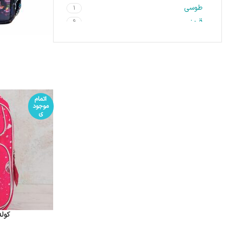
طوسی
1
قرمز
6
قهوه ای
1
مشکی
7
نارنجی
3
اتمام
موجود
ی
کوله 