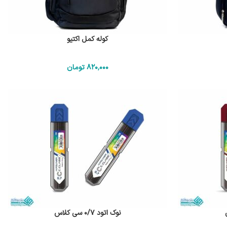
کوله کمل اکتیو
820٬000
تومان
نوک اتود 0/7 سی کلاس