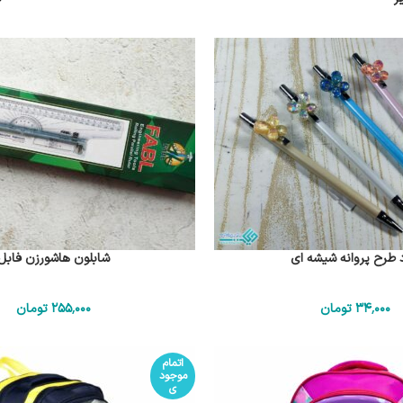
د طرح پروانه شیشه ای
شابلون هاشورزن فابل
34٬000
تومان
255٬000
تومان
اتمام
موجود
ی