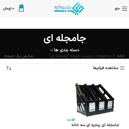
0
منو
0
تومان
جامجله ای
دسته بندی ها
خانه
محصولات برچسب خورده “جامجله ای”
نمایش یک نتیجه
مشاهده فیلترها
جامجله ای پنجره ای سه خانه