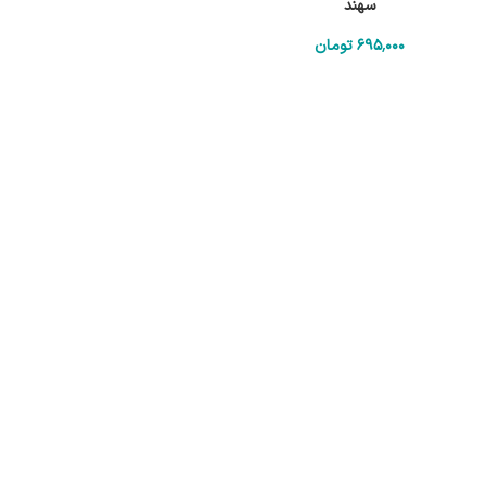
سهند
695٬000
تومان