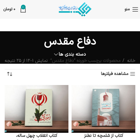
0
منو
0
تومان
دفاع مقدس
دسته بندی ها
خانه
محصولات برچسب خورده “دفاع مقدس”
نمایش 1–12 از 25 نتیجه
مشاهده فیلترها
کتاب از شلمچه تا نطنز
کتاب انقلاب چهل ساله،