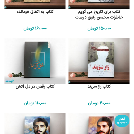
کتاب برای تاریخ می گویم
کتاب به اتفاق فرمانده
خاطرات محسن رفیق دوست
150٬000
تومان
160٬000
تومان
کتاب راز سربند
کتاب رقص در دل آتش
30٬000
تومان
110٬000
تومان
اتمام
موجودی