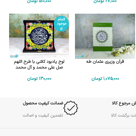
27٬000
تومان
510٬000
تومان
اتمام
موجود
ی
قرآن وزیری عثمان طه
لوح یادبود کاشی با طرح اللهم
صل علی محمد و آل محمد
1٬075٬000
تومان
130٬000
تومان
ش مرجوع کالا
ضمانت کیفیت محصول
ت برگشت کالا
تضمین کیفیت و اصالت