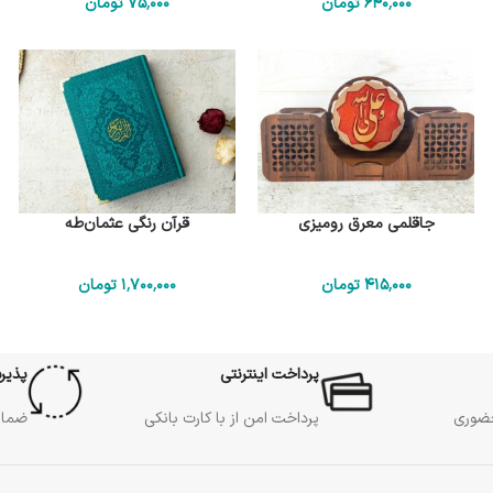
640٬000
تومان
75٬000
تومان
جاقلمی معرق رومیزی
قرآن رنگی عثمان‌طه
415٬000
تومان
1٬700٬000
تومان
پرداخت اینترنتی
پذیر
حضوری
پرداخت امن از با کارت بانکی
ضمان