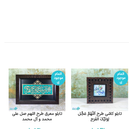
اتمام
اتمام
موجود
موجود
ی
ی
تابلو کاشی طرح اَللّهُمَّ عَجِّل
تابلو معرق طرح اللهم صل علی
لِوَلیِّکَ الفَرَج
محمد و آل محمد