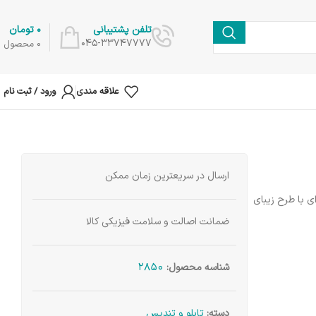
0
تومان
تلفن پشتیبانی
045-33747777
0
محصول
علاقه مندی
ورود / ثبت نام
ارسال در سریعترین زمان ممکن
ی با طرح زیبای
ضمانت اصالت و سلامت فیزیکی کالا
2850
شناسه محصول:
دسته:
تابلو و تندیس