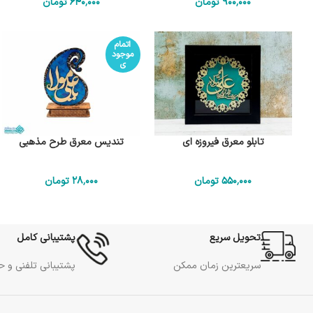
900٬000
تومان
640٬000
تومان
اتمام
موجود
ی
تابلو معرق فیروزه ای
تندیس معرق طرح مذهبی
550٬000
تومان
28٬000
تومان
تحویل سریع
پشتیبانی کامل
سریعترین زمان ممکن
پشتیبانی تلفنی و 