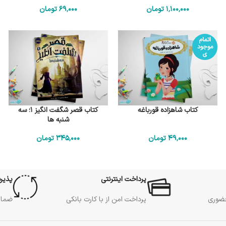
1٬100٬000
تومان
69٬000
تومان
اتمام
موجود
ی
کتاب شاهزاده قورباغه
کتاب قصر شگفت انگیز 1؛ سه
شنبه ها
49٬000
تومان
345٬000
تومان
پرداخت اینترنتی
پذیر
حضوری
پرداخت امن از با کارت بانکی
ضمان