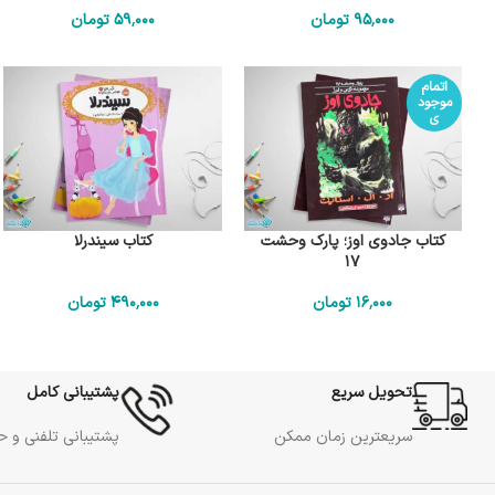
95٬000
تومان
59٬000
تومان
اتمام
موجود
ی
کتاب جادوی اوز؛ پارک وحشت
کتاب سیندرلا
17
16٬000
تومان
490٬000
تومان
تحویل سریع
پشتیبانی کامل
سریعترین زمان ممکن
پشتیبانی تلفنی و 