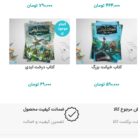
464٬000
تومان
790٬000
تومان
اتمام
موجود
ی
کتاب خیانت بزرگ
کتاب درخت ابدی
590٬000
تومان
69٬000
تومان
ش مرجوع کالا
ضمانت کیفیت محصول
ت برگشت کالا
تضمین کیفیت و اصالت