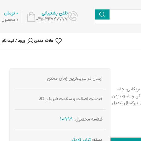
0
تومان
تلفن پشتیبانی
045-33747777
0
محصول
علاقه مندی
ورود / ثبت نام
ارسال در سریعترین زمان ممکن
مریکایی، جف
گی و بامزه بودن
ضمانت اصالت و سلامت فیزیکی کالا
 بزرگسال تبدیل
10999
شناسه محصول:
دسته:
کتاب کودک