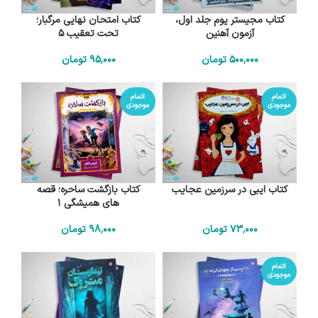
کتاب مجیستر یوم جلد اول،
کتاب امتحان نهایی مرگبار؛
آزمون آهنین
تحت تعقیب 5
500٬000
تومان
95٬000
تومان
اتمام
اتمام
موجودی
موجودی
کتاب ایبی در سرزمین عجایب
کتاب بازگشت ساحره؛ قصه
های همیشگی 1
73٬000
تومان
98٬000
تومان
اتمام
موجودی