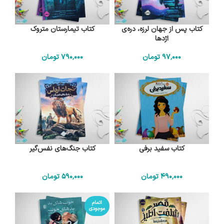
کتاب پس از جهان لرزه، دره‌ی
کتاب تیمارستان متروک
اژدها
97٬000
تومان
790٬000
تومان
کتاب سفید برفی
کتاب جنگ‌های نفس‌گیر
490٬000
تومان
590٬000
تومان
اتمام
موجودی