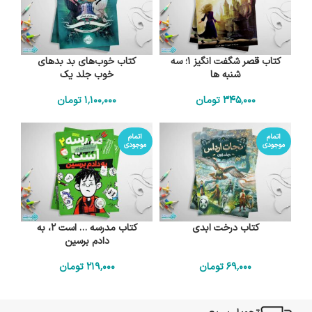
کتاب قصر شگفت انگیز 1؛ سه
کتاب خوب‌های بد بدهای
شنبه ها
خوب جلد یک
345٬000
تومان
1٬100٬000
تومان
اتمام
اتمام
موجودی
موجودی
کتاب درخت ابدی
کتاب مدرسه … است 2، به
دادم برسین
69٬000
تومان
219٬000
تومان