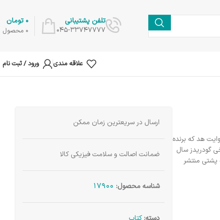
0
تومان
تلفن پشتیبانی
045-33747777
0
محصول
علاقه مندی
ورود / ثبت نام
ارسال در سریعترین زمان ممکن
ایت هد که برنده
 بهترین رمان تاریخی گودریدز سال
ضمانت اصالت و سلامت فیزیکی کالا
 پشتی منتشر
17900
شناسه محصول:
دسته:
کتاب