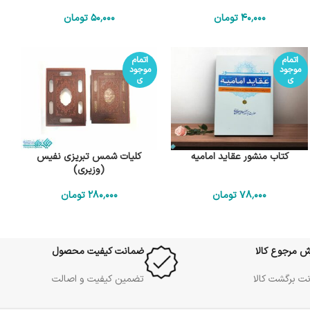
40٬000
تومان
50٬000
تومان
اتمام
اتمام
موجود
موجود
ی
ی
کتاب منشور عقاید امامیه
کلیات شمس تبریزی نفیس
(وزیری)
78٬000
تومان
280٬000
تومان
ش مرجوع کالا
ضمانت کیفیت محصول
ت برگشت کالا
تضمین کیفیت و اصالت