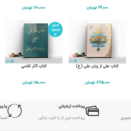
14٬000
تومان
180٬000
تومان
اتمام
موجود
ی
کتاب علی از زبان علی (ع)
کتاب آثار کلامی
895٬000
تومان
150٬000
تومان
پرداخت اینترنتی
پذیر
حضوری
پرداخت امن از با کارت بانکی
ضمان