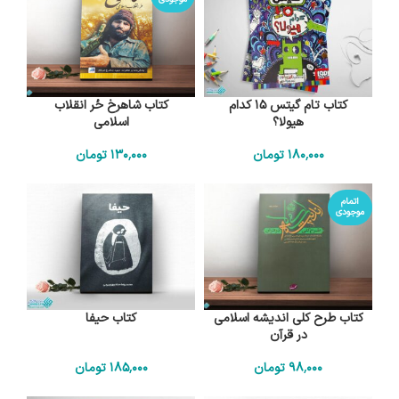
کتاب تام گیتس 15 کدام
کتاب شاهرخ حُر انقلاب
هیولا؟
اسلامی
180٬000
تومان
130٬000
تومان
اتمام
موجودی
کتاب طرح کلی اندیشه اسلامی
کتاب حیفا
در قرآن
98٬000
تومان
185٬000
تومان