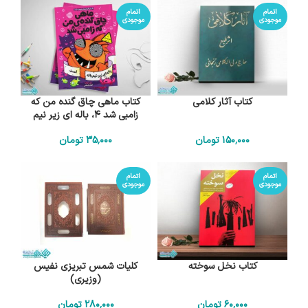
اتمام
اتمام
موجودی
موجودی
کتاب آثار کلامی
کتاب ماهی چاق گنده من که
زامبی شد 4، باله ای زیر نیم
باله است
150٬000
تومان
35٬000
تومان
اتمام
اتمام
موجودی
موجودی
کتاب نخل سوخته
کلیات شمس تبریزی نفیس
(وزیری)
60٬000
تومان
280٬000
تومان