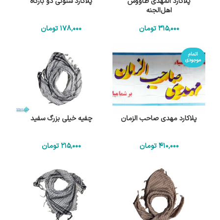
پلاکارد المهدی طاووس
پلاکارد ستونی دو بارگاه
اهل‌الجنه
315٬000
تومان
178٬000
تومان
اتمام
موجودی
پلاکارد مهدی صاحب الزمان
چفیه خیلی بزرگ سفید
410٬000
تومان
215٬000
تومان