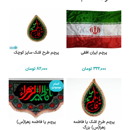
پرچم ایران افقی
پرچم طرح اشک سایز کوچک
322٬000
تومان
82٬000
تومان
اتمام
موجودی
پرچم طرح اشک یا فاطمه
پرچم یا فاطمه زهرا(س)
زهرا(س) بزرگ