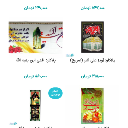
542٬000
تومان
240٬000
تومان
پلاکارد آویز علی اکبر (ضریح)
پلاکارد افقی این بقیه الله
315٬000
تومان
560٬000
تومان
اتمام
موجودی