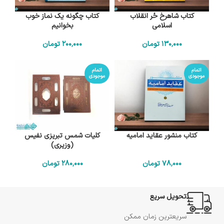
کتاب شاهرخ حُر انقلاب
کتاب چگونه یک نماز خوب
اسلامی
بخوانیم
130٬000
تومان
200٬000
تومان
اتمام
اتمام
موجودی
موجودی
کتاب منشور عقاید امامیه
کلیات شمس تبریزی نفیس
(وزیری)
78٬000
تومان
280٬000
تومان
تحویل سریع
سریعترین زمان ممکن