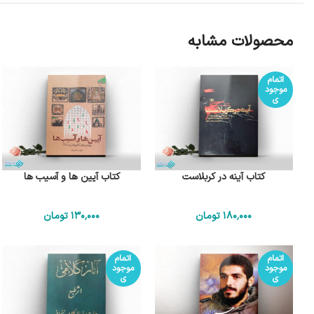
محصولات مشابه
اتمام
موجود
ی
کتاب آینه در کربلاست
کتاب آیین ها و آسیب ها
180٬000
تومان
130٬000
تومان
اتمام
اتمام
موجود
موجود
ی
ی