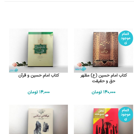
اتمام
موجود
ی
کتاب امام حسین (ع) مظهر
کتاب امام حسین و قرآن
حق و حقیقت
140٬000
تومان
14٬000
تومان
اتمام
موجود
ی