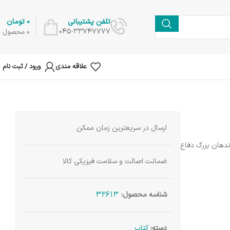
0
تومان
تلفن پشتیبانی
045-33747777
0
محصول
علاقه مندی
ورود / ثبت نام
ارسال در سریعترین زمان ممکن
ندهان بزرگ دفاع
ضمانت اصالت و سلامت فیزیکی کالا
32613
شناسه محصول:
دسته:
کتاب