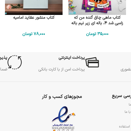
کتاب ماهی چاق گنده من که
کتاب منشور عقاید امامیه
زامبی شد 4، باله ای زیر نیم باله
است
35٬000
تومان
78٬000
تومان
پرداخت اینترنتی
پذیر
حضوری
پرداخت امن از با کارت بانکی
ضمان
سی سریع
مجوزهای کسب و کار
ا
ا ما
استفاده