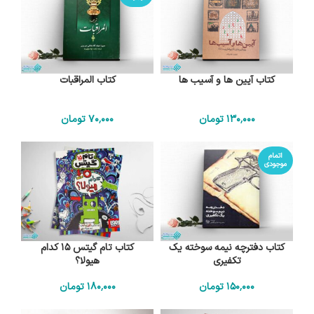
کتاب آیین ها و آسیب ها
کتاب المراقبات
130٬000
تومان
70٬000
تومان
اتمام
موجودی
کتاب دفترچه نیمه سوخته یک
کتاب تام گیتس 15 کدام
تکفیری
هیولا؟
150٬000
تومان
180٬000
تومان