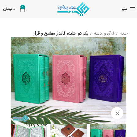
0
منو
0
تومان
خانه
قرآن و ادعیه
پک دو جلدی قابدار مفاتیح و قرآن
بزرگنمایی تصویر