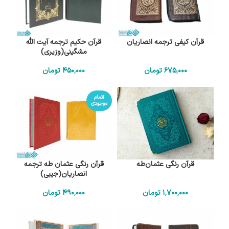
قرآن کیفی ترجمه انصاریان
قرآن حکیم ترجمه آیت الله
مشگینی(وزیری)
675٬000
تومان
450٬000
تومان
اتمام
موجودی
قرآن رنگی عثمان‌طه
قرآن رنگی عثمان طه ترجمه
انصاریان(جیبی)
1٬700٬000
تومان
490٬000
تومان