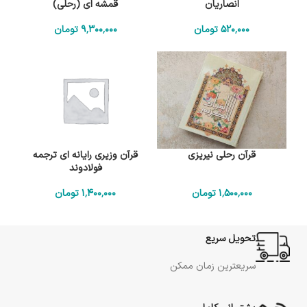
انصاریان
قمشه ای (رحلی)
520٬000
تومان
9٬300٬000
تومان
قرآن رحلی نیریزی
قرآن وزیری رایانه ای ترجمه
فولادوند
1٬500٬000
تومان
1٬400٬000
تومان
تحویل سریع
سریعترین زمان ممکن