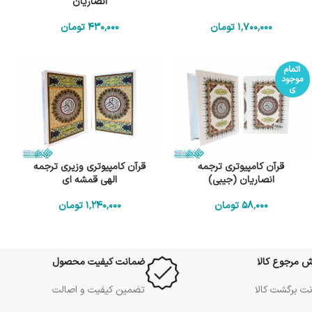
انصاریان
1٬700٬000
تومان
430٬000
تومان
اتمام
موجود
ی
قرآن کامپیوتری ترجمه
قرآن کامپیوتری وزیری ترجمه
انصاریان (جیبی)
الهی قمشه ای
58٬000
تومان
1٬240٬000
تومان
ش مرجوع کالا
ضمانت کیفیت محصول
ت برگشت کالا
تضمین کیفیت و اصالت