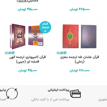
مشگینی(وزیری)
675٬000
تومان
450٬000
تومان
اتمام
موجود
ی
قرآن عثمان طه ترجمه معزی
قرآن کامپیوتری ترجمه الهی
(رحلی)
قمشه ای (جیبی)
870٬000
تومان
45٬000
تومان
پرداخت اینترنتی
پذیر
حضوری
پرداخت امن از با کارت بانکی
ضمان