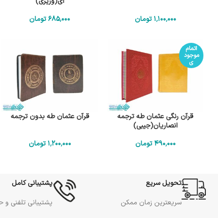
ای(وزیری)
1٬100٬000
تومان
685٬000
تومان
اتمام
موجود
ی
قرآن رنگی عثمان طه ترجمه
قرآن عثمان طه بدون ترجمه
انصاریان(جیبی)
490٬000
تومان
1٬200٬000
تومان
تحویل سریع
پشتیبانی کامل
سریعترین زمان ممکن
پشتیبانی تلفنی و 