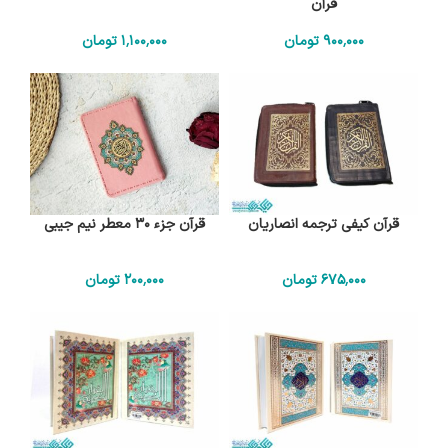
قرآن
900٬000
تومان
1٬100٬000
تومان
قرآن کیفی ترجمه انصاریان
قرآن جزء 30 معطر نیم جیبی
675٬000
تومان
200٬000
تومان