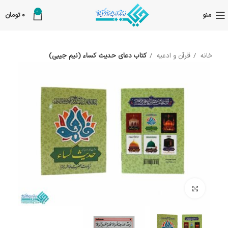
0
منو
0
تومان
خانه
قرآن و ادعیه
کتاب دعای حدیث کساء (نیم جیبی)
بزرگنمایی تصویر