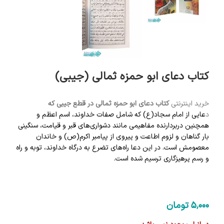
کتاب دعای ابو حمزه ثمالی (جیبی)
خرید اینترنتی
کتاب
دعای ابو حمزه ثمالی در قطع جیبی که
د
عایی
از
امام سجاد(ع)
که شامل صفات
خداوند
،
اسم اعظم
و
همچنین دربردارنده مفاهیمی مانند
دشواری‌های قبر
و
قیامت
، سنگینی
بار
گناهان
و لزوم اطاعت و پیروی از
پیامبر اکرم(ص)
و
خاندان
معصومش
است. در این دعا راه‌های تضرع به درگاه خداوند،
توبه
و راه
و رسم
پرهیزگاری
ترسیم شده است.
5٬000
تومان