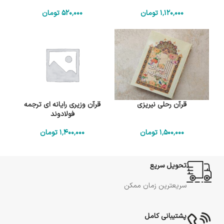
1٬120٬000
تومان
520٬000
تومان
قرآن رحلی نیریزی
قرآن وزیری رایانه ای ترجمه
فولادوند
1٬500٬000
تومان
1٬400٬000
تومان
تحویل سریع
سریعترین زمان ممکن
پشتیبانی کامل