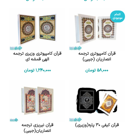
اتمام
موجودی
قرآن کامپیوتری ترجمه
قرآن کامپیوتری وزیری ترجمه
انصاریان (جیبی)
الهی قمشه ای
58٬000
تومان
1٬240٬000
تومان
قرآن کیفی 30 پاره(وزیری)
قرآن نیریزی ترجمه
انصاریان(جیبی)