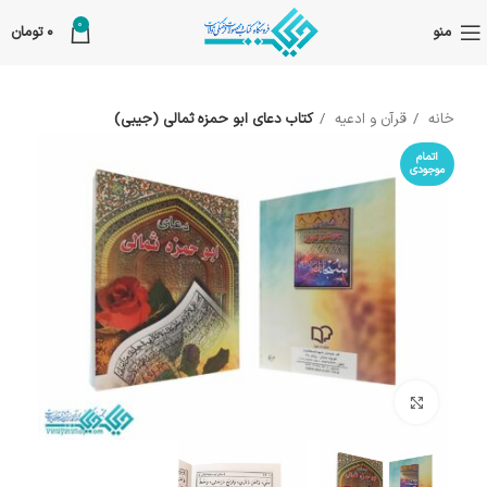
0
منو
0
تومان
خانه
قرآن و ادعیه
کتاب دعای ابو حمزه ثمالی (جیبی)
اتمام
موجودی
بزرگنمایی تصویر