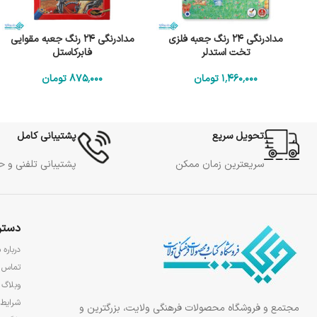
مدادرنگی 24 رنگ جعبه فلزی
مدادرنگی 24 رنگ جعبه مقوایی
تخت استدلر
فابرکاستل
1٬460٬000
تومان
875٬000
تومان
تحویل سریع
پشتیبانی کامل
سریعترین زمان ممکن
پشتیبانی تلفنی و 
دستر
درباره م
تماس ب
وبلاگ
شرایط 
مجتمع و فروشگاه محصولات فرهنگی ولایت، بزرگترین و