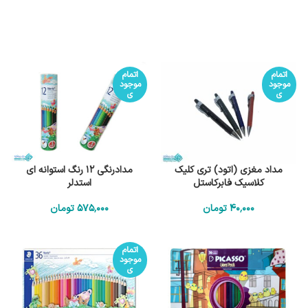
اتمام
اتمام
موجود
موجود
ی
ی
مداد مغزی (اتود) تری کلیک
مدادرنگی 12 رنگ استوانه ای
کلاسیک فابرکاستل
استدلر
40٬000
تومان
575٬000
تومان
اتمام
موجود
ی