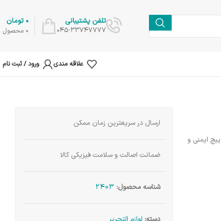
0
تومان
تلفن پشتیبانی
045-33747777
0
محصول
علاقه مندی
ورود / ثبت نام
ارسال در سریعترین زمان ممکن
پیچ ایمنی و
ضمانت اصالت و سلامت فیزیکی کالا
2403
شناسه محصول:
دسته:
لوازم التحریر