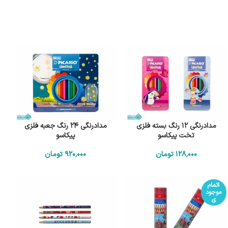
مدادرنگی 12 رنگ بسته فلزی
مدادرنگی 24 رنگ جعبه فلزی
تخت پیکاسو
پیکاسو
128٬000
تومان
920٬000
تومان
اتمام
موجود
ی