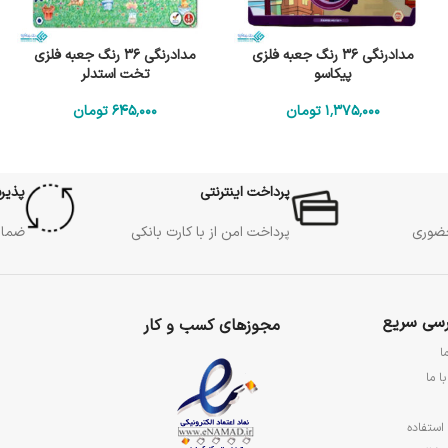
مدادرنگی 36 رنگ جعبه فلزی
مدادرنگی 36 رنگ جعبه فلزی
پیکاسو
تخت استدلر
1٬375٬000
تومان
645٬000
تومان
پرداخت اینترنتی
پذیر
حضوری
پرداخت امن از با کارت بانکی
ضمان
سی سریع
مجوزهای کسب و کار
ا
ا ما
استفاده