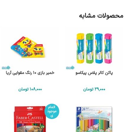
محصولات مشابه
پاکن کالر پلاس پیکاسو
خمیر بازی 10 رنگ مقوایی آریا
29٬000
تومان
108٬000
تومان
اتمام
موجود
ی