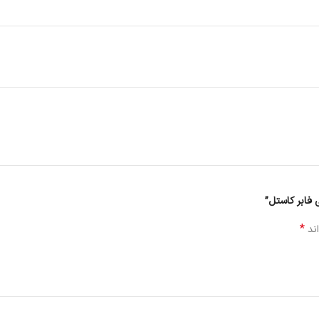
 فابر کاستل”
*
اند