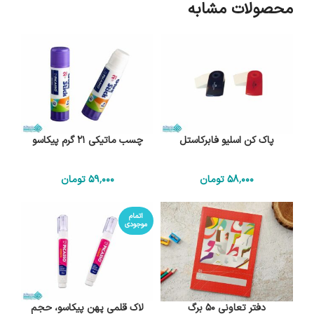
محصولات مشابه
پاک کن اسلیو فابرکاستل
چسب ماتیکی 21 گرم پیکاسو
58٬000
تومان
59٬000
تومان
اتمام
موجودی
دفتر تعاونی 50 برگ
لاک قلمی پهن پیکاسو، حجم