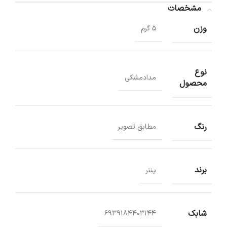
مشخصات
وزن
5 گرم
نوع
مدادمشکی
محصول
رنگ
مطابق تصویر
برند
پنتر
شابک
6939184403144