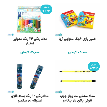
اتمام
موجودی
خمیر بازی 6رنگ مقوایی آریا
مداد رنگی 24 رنگ مقوایی
استدلر
78٬000
تومان
170٬000
تومان
اتمام
موجودی
مداد مشکی سه پهلو چوب
مدادرنگی 12 رنگ بسته فلزی
نئونی پاکن دار پیکاسو
استوانه ای پیکاسو