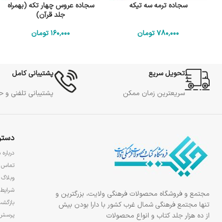
سجاده ترمه سه تیکه
سجاده عروس چهار تکه (بهمراه
جلد قرآن)
780٬000
تومان
160٬000
تومان
تحویل سریع
پشتیبانی کامل
سریعترین زمان ممکن
پشتیبانی تلفنی و 
دستر
درباره م
تماس ب
وبلاگ
شرایط 
مجتمع و فروشگاه محصولات فرهنگی ولایت، بزرگترین و
بازگشت
تنها مجتمع فرهنگی شمال غرب کشور با دارا بودن بیش
از ده هزار جلد کتاب و انواع محصولات
پرسش‌