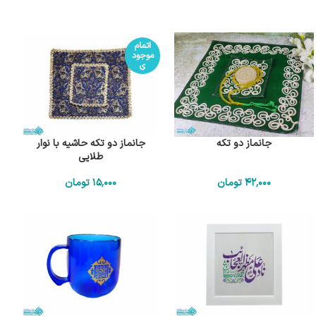
اتمام
موجود
ی
جانماز دو تکه
جانماز دو تکه حاشیه با نوار
طلایی
42٬000
تومان
15٬000
تومان