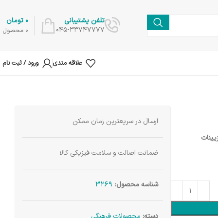
0
تومان
تلفن پشتیبانی
045-33747777
0
محصول
علاقه مندی
ورود / ثبت نام
ارسال در سریعترین زمان ممکن
یینات
ضمانت اصالت و سلامت فیزیکی کالا
3269
شناسه محصول:
دسته:
محصولات فرهنگی