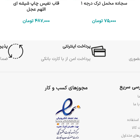
سجاده مخمل ترک درجه 1
قاب نفیس چاپ شیشه ای
اللهم عجل
75٬000
تومان
487٬000
تومان
پرداخت اینترنتی
پذیر
حضوری
پرداخت امن از با کارت بانکی
ضمان
سی سریع
مجوزهای کسب و کار
ا
ا ما
استفاده
 کالا
های متداول