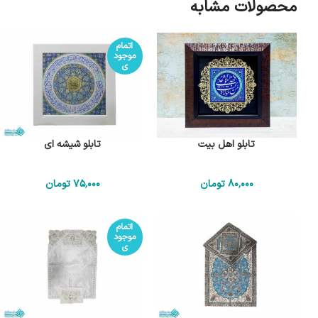
محصولات مشابه
اتمام
موجود
ی
تابلو اهل بیت
تابلو شیشه ای
80٬000
تومان
75٬000
تومان
اتمام
موجود
ی