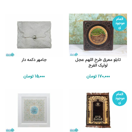
اتمام
موجود
ی
تابلو معرق طرح اللهم عجل
جامهر دکمه دار
لولیک الفرج
170٬000
تومان
15٬000
تومان
اتمام
موجود
ی