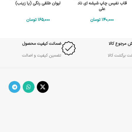
قاب نفیس چاپ شیشه ای ناد
لیوان طلقی رنگی (یا زینب)
علی
140٬000
تومان
165٬000
تومان
ش مرجوع کالا
ضمانت کیفیت محصول
ت برگشت کالا
تضمین کیفیت و اصالت