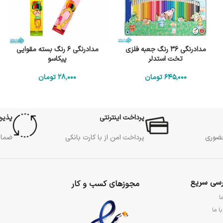
مدادرنگی 36 رنگ جعبه فلزی
مدادرنگی 6 رنگ بسته مقوایی
تخت استدلر
پیکاسو
645٬000
تومان
28٬000
تومان
پرداخت اینترنتی
پذیر
حضوری
پرداخت امن از با کارت بانکی
ضمان
سی سریع
مجوزهای کسب و کار
ا
ا ما