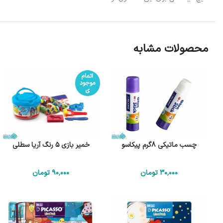
محصولات مشابه
اتمام
موجود
ی
چسب ماتیکی 8گرم پیکاسو
خمیر بازی 5 رنگ آریا سطلی
30٬000
تومان
90٬000
تومان