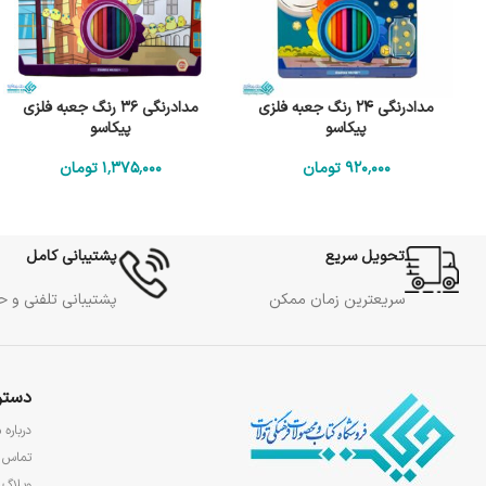
مدادرنگی 24 رنگ جعبه فلزی
مدادرنگی 36 رنگ جعبه فلزی
پیکاسو
پیکاسو
920٬000
تومان
1٬375٬000
تومان
تحویل سریع
پشتیبانی کامل
سریعترین زمان ممکن
پشتیبانی تلفنی و 
دستر
درباره م
تماس ب
وبلاگ