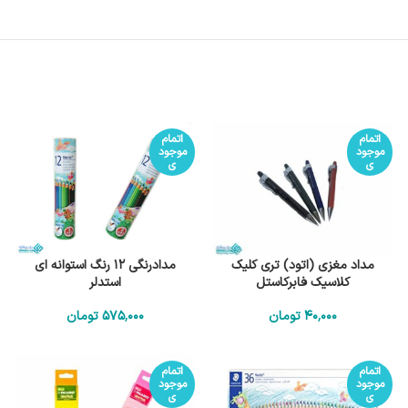
اتمام
اتمام
موجود
موجود
ی
ی
مداد مغزی (اتود) تری کلیک
مدادرنگی 12 رنگ استوانه ای
کلاسیک فابرکاستل
استدلر
40٬000
تومان
575٬000
تومان
اتمام
اتمام
موجود
موجود
ی
ی