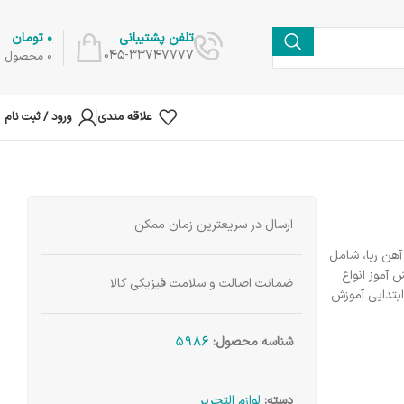
0
تومان
تلفن پشتیبانی
045-33747777
0
محصول
علاقه مندی
ورود / ثبت نام
ارسال در سریعترین زمان ممکن
هن ربا، شامل
 آموز انواع
ضمانت اصالت و سلامت فیزیکی کالا
بتدایی آموزش
5986
شناسه محصول:
دسته:
لوازم التحریر