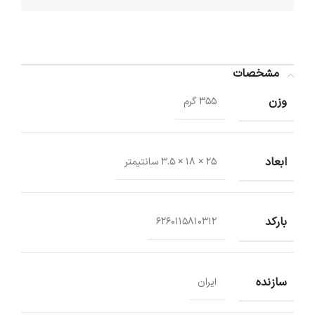
مشخصات
وزن
355 گرم
ابعاد
25 × 18 × 3.5 سانتیمتر
بارکد
6260115810312
سازنده
ایران