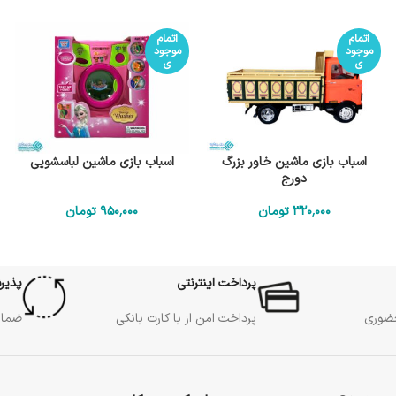
اتمام
اتمام
موجود
موجود
ی
ی
اسباب بازی ماشین خاور بزرگ
اسباب بازی ماشین لباسشویی
دورج
320٬000
تومان
950٬000
تومان
پرداخت اینترنتی
پذیر
حضوری
پرداخت امن از با کارت بانکی
ضمان