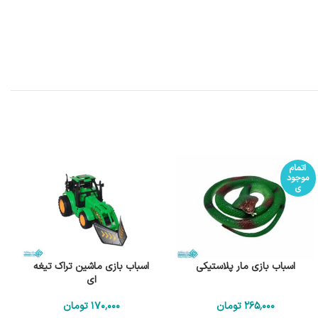
اتمام
موجود
ی
اسباب بازی مار پلاستیکی
اسباب بازی ماشین تراک تیغه
ای
265٬000
تومان
170٬000
تومان