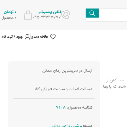
0
تومان
تلفن پشتیبانی
045-33747777
0
محصول
علاقه مندی
ورود / ثبت نام
ارسال در سریعترین زمان ممکن
 عقب کش از
ده، که با رها
ضمانت اصالت و سلامت فیزیکی کالا
7108
شناسه محصول:
دسته:
ماشین بازی، موتور