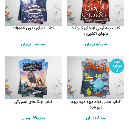
کتاب پیشگویی اژدهای کوچک؛
کتاب دنیای بدون شاهزاده
بالهای آتشین 1
59٬000
تومان
1٬100٬000
تومان
اتمام
موجود
ی
کتاب جشن تولد بچه دیو؛ بچه
کتاب جنگ‌های نفس‌گیر
دیو شاد
8٬000
تومان
590٬000
تومان