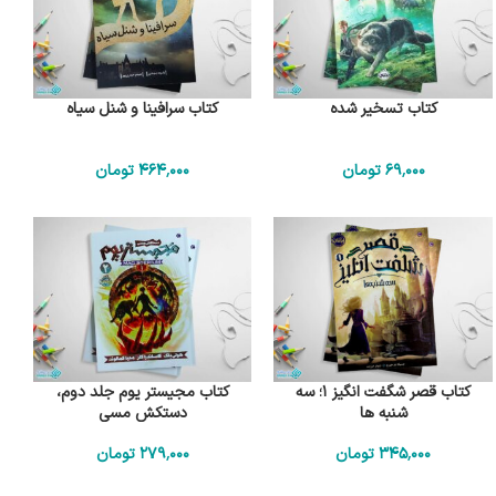
کتاب تسخیر شده
کتاب سرافینا و شنل سیاه
69٬000
تومان
464٬000
تومان
کتاب قصر شگفت انگیز 1؛ سه
کتاب مجیستر یوم جلد دوم،
شنبه ها
دستکش مسی
345٬000
تومان
279٬000
تومان