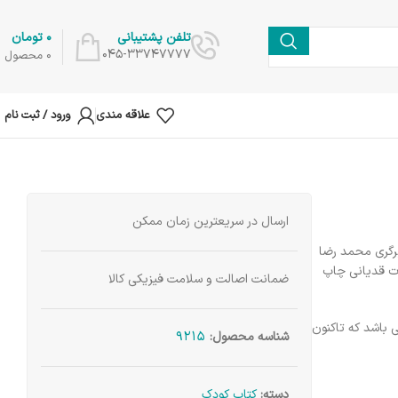
0
تومان
تلفن پشتیبانی
045-33747777
0
محصول
علاقه مندی
ورود / ثبت نام
ارسال در سریعترین زمان ممکن
صویرگری محمد رضا
ارات قدیانی چاپ
ضمانت اصالت و سلامت فیزیکی کالا
 باشد که تاکنون
9215
شناسه محصول:
دسته:
کتاب کودک