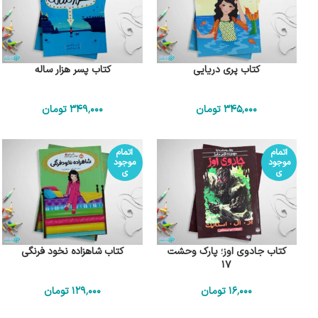
کتاب پری دریایی
کتاب پسر هزار ساله
345٬000
تومان
349٬000
تومان
اتمام
اتمام
موجود
موجود
ی
ی
کتاب جادوی اوز؛ پارک وحشت
کتاب شاهزاده نخود فرنگی
17
16٬000
تومان
129٬000
تومان