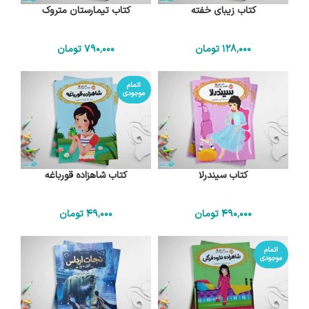
کتاب زیبای خفته
کتاب تیمارستان متروک
128٬000
تومان
790٬000
تومان
اتمام
موجودی
کتاب سیندرلا
کتاب شاهزاده قورباغه
490٬000
تومان
49٬000
تومان
اتمام
موجودی