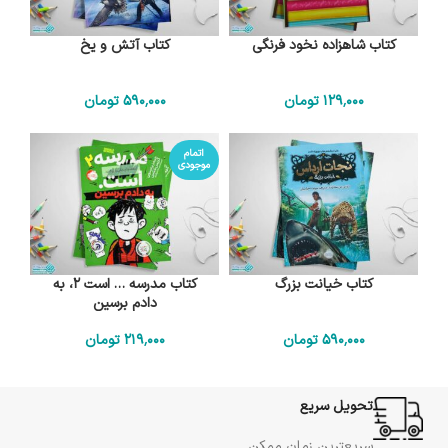
کتاب شاهزاده نخود فرنگی
کتاب آتش و یخ
129٬000
تومان
590٬000
تومان
اتمام
موجودی
کتاب خیانت بزرگ
کتاب مدرسه … است 2، به
دادم برسین
590٬000
تومان
219٬000
تومان
تحویل سریع
سریعترین زمان ممکن