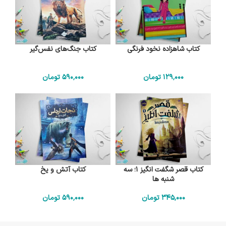
کتاب شاهزاده نخود فرنگی
کتاب جنگ‌های نفس‌گیر
129٬000
تومان
590٬000
تومان
کتاب قصر شگفت انگیز 1؛ سه
کتاب آتش و یخ
شنبه ها
345٬000
تومان
590٬000
تومان