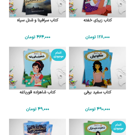
کتاب زیبای خفته
کتاب سرافینا و شنل سیاه
128٬000
تومان
464٬000
تومان
اتمام
موجودی
کتاب سفید برفی
کتاب شاهزاده قورباغه
490٬000
تومان
49٬000
تومان
اتمام
موجودی