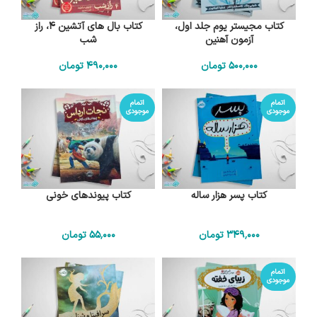
کتاب مجیستر یوم جلد اول،
کتاب بال های آتشین 4، راز
آزمون آهنین
شب
500٬000
تومان
490٬000
تومان
اتمام
اتمام
موجودی
موجودی
کتاب پسر هزار ساله
کتاب پیوندهای خونی
349٬000
تومان
55٬000
تومان
اتمام
موجودی