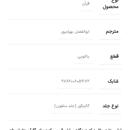
نوع
قرآن
محصول
مترجم
ابوالفضل بهرامپور
قطع
پالتویی
شابک
9786008059172
نوع جلد
گالینگور (جلد سلفون)