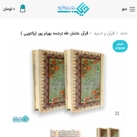
0
منو
0
تومان
خانه
قرآن و ادعیه
قرآن عثمان طه ترجمه بهرام پور (پالتویی )
اتمام
موجودی
بزرگنمایی تصویر