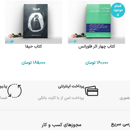
اتمام
موجود
ی
کتاب چهار اثر فلورانس
کتاب حیفا
160٬000
تومان
185٬000
تومان
پرداخت اینترنتی
پذیر
حضوری
پرداخت امن از با کارت بانکی
ضمان
سی سریع
مجوزهای کسب و کار