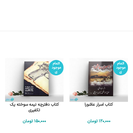
اتمام
اتمام
موجود
موجود
ی
ی
کتاب اسرار عاشورا
کتاب دفترچه نیمه سوخته یک
تکفیری
120٬000
تومان
150٬000
تومان