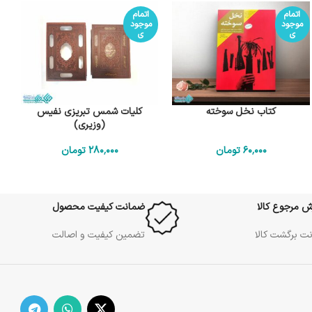
اتمام
اتمام
موجود
موجود
ی
ی
کتاب نخل سوخته
کلیات شمس تبریزی نفیس
(وزیری)
60٬000
تومان
280٬000
تومان
ش مرجوع کالا
ضمانت کیفیت محصول
ت برگشت کالا
تضمین کیفیت و اصالت