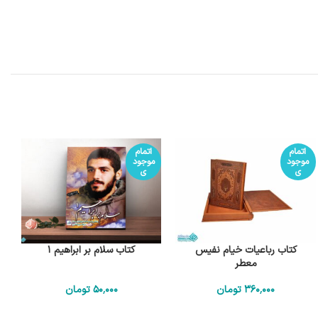
اتمام
اتمام
موجود
موجود
ی
ی
کتاب رباعیات خیام نفیس
کتاب سلام بر ابراهیم 1
معطر
360٬000
تومان
50٬000
تومان