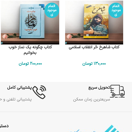
اتمام
اتمام
موجود
موجود
ی
ی
کتاب شاهرخ حُر انقلاب اسلامی
کتاب چگونه یک نماز خوب
بخوانیم
130٬000
تومان
200٬000
تومان
تحویل سریع
پشتیبانی کامل
سریعترین زمان ممکن
پشتیبانی تلفنی و 
دستر