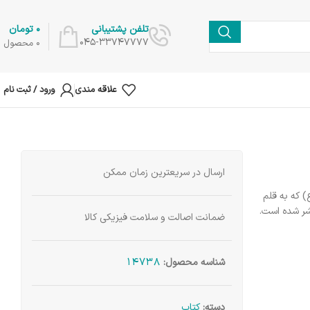
0
تومان
تلفن پشتیبانی
045-33747777
0
محصول
علاقه مندی
ورود / ثبت نام
ارسال در سریعترین زمان ممکن
 که به قلم
شر شده است.
ضمانت اصالت و سلامت فیزیکی کالا
14738
شناسه محصول:
دسته:
کتاب