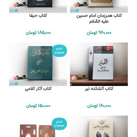
کتاب همرزمان امام حسین
کتاب حیفا
علیه السَّلام
960٬000
تومان
185٬000
تومان
اتمام
موجودی
کتاب آتشکده نیر
کتاب آثار کلامی
160٬000
تومان
150٬000
تومان
اتمام
موجودی