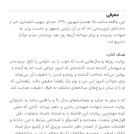
معرفی
این واقعه ساعت 15 هشتم شهریور 1360، صدای مهیب انفجاری خبر از
حادثه‌ای تروریستی داد که در آن رئیس جمهور و نخست وزیر به
شهادت رسیدند و پیکر سوخته آن‌ها روز بعد بردستان مردم عزادار
تشییع شد.
هدف کتاب:
روایت روزها و سال‌هایی است که خوب یا بد، خوشی یا تلخ، برمردمان
و میهنمان گذشته است. گذشته‌ای که امروز چراغی است که راه آینده را
روشن می‌کند شناخت گذشته و روبه‌رو شدن با حقیقت آن می‌تواند
برای جوانان امروز این مرز و بوم یک راهنما حقیقی باشد. راهنمایی که
او را از میان دروغ‌های رسانه‌های مختلف به طرف حقیقت هدایت کند.
که با سفر به جراید و مصاحبه‌های سال ۶۰ و با قلمی ساده به بازخوانی
روایت مستند شهادت شهیدان رجایی و باهنر بپردازد؛ کتابی که سعی
کرده مهم‌ترین روایات این فاجعه را به استناد «اسناد متفاوت، نقل
قول‌های متعدد، مصاحبه و گفت‌وگو با اشخاص مرتبط با این حادثه و
اطلاعات معتبری از انفجار دفتر نخست وزیری که از آرشیو مرکز اسناد
انقلاب اسلامی، موسسه مطالعات تاریخ معاصر ایران و روزنامه‌های