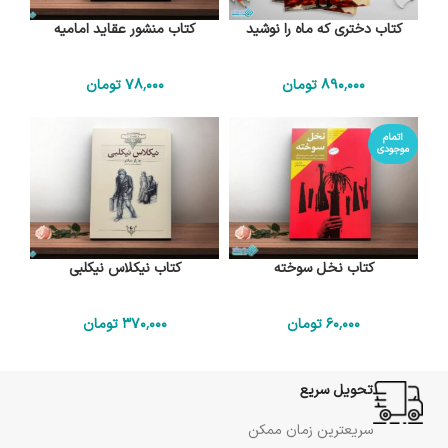
کتاب دختری که ماه را نوشید
کتاب منشور عقاید امامیه
890٬000
تومان
78٬000
تومان
اتمام
موجودی
کتاب نخل سوخته
کتاب نیکلاس نیکلبی
60٬000
تومان
370٬000
تومان
تحویل سریع
سریعترین زمان ممکن