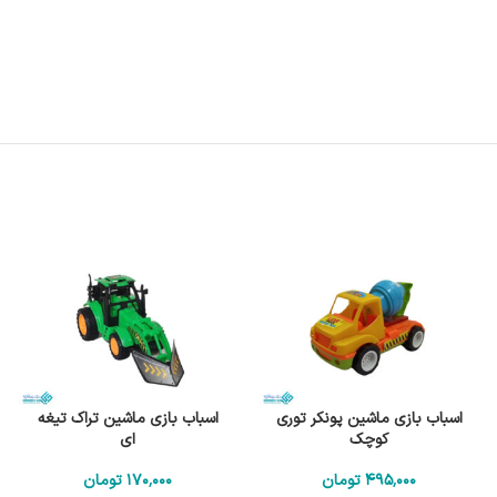
اسباب بازی ماشین پونکر توری
اسباب بازی ماشین تراک تیغه
کوچک
ای
495٬000
تومان
170٬000
تومان