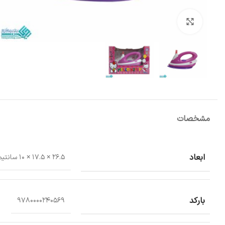
بزرگنمایی تصویر
مشخصات
ابعاد
26.5 × 17.5 × 10 سانتیمتر
بارکد
9780000240569