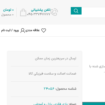
0
تومان
تلفن پشتیبانی
045-33747777
0
محصول
علاقه مندی
ورود / ثبت نام
ارسال در سریعترین زمان ممکن
سازی شده با
ضمانت اصالت و سلامت فیزیکی کالا
24056
شناسه محصول:
دسته:
بازی فکری، پازل و آموزشی