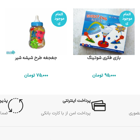
اتمام
اتمام
موجود
موجود
ی
ی
بازی فکری شوتینگ
جغجغه طرح شیشه شیر
95٬000
تومان
75٬000
تومان
پرداخت اینترنتی
پذیر
حضوری
پرداخت امن از با کارت بانکی
ضمان