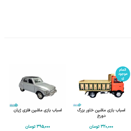
اتمام
موجود
ی
اسباب بازی ماشین خاور بزرگ
اسباب بازی ماشین فلزی ژیان
دورج
320٬000
تومان
395٬000
تومان