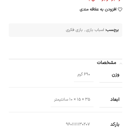
افزودن به علاقه مندی
برچسب:
اسباب بازی
,
بازی فکری
مشخصات
وزن
690 گرم
ابعاد
35 × 15 × 10 سانتیمتر
بارکد
9601111130207