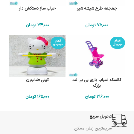
جغجغه طرح شیشه شیر
حباب ساز دستکش دار
75٬000
تومان
34٬000
تومان
اتمام
اتمام
موجودی
موجودی
کالسکه اسباب بازی بی بی لند
کیتی طناب‌زن
بزرگ
196٬000
تومان
165٬000
تومان
تحویل سریع
سریعترین زمان ممکن