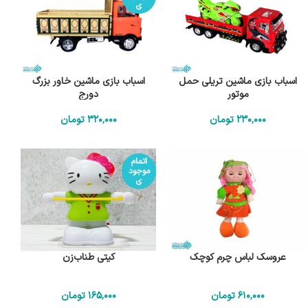
ی
اسباب بازی ماشین تریلی حمل
اسباب بازی ماشین خاور بزرگ
موتور
دورج
230٬000
تومان
320٬000
تومان
اتمام
موجود
ی
عروسک لباس چرم کوچک
کیتی طناب‌زن
610٬000
تومان
165٬000
تومان