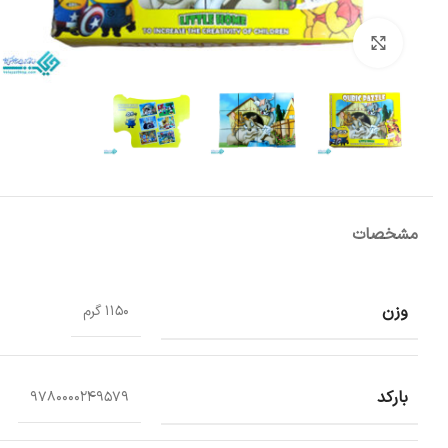
بزرگنمایی تصویر
مشخصات
وزن
1150 گرم
بارکد
9780000249579