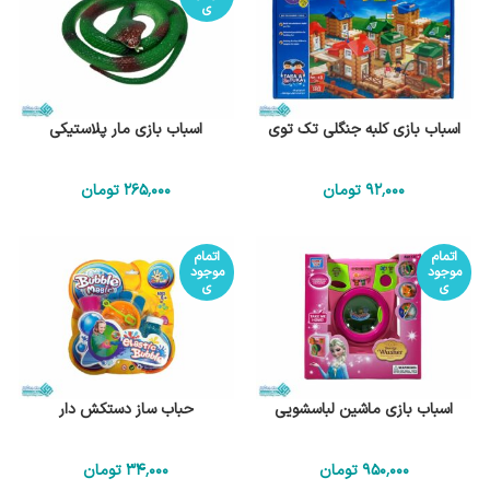
ی
اسباب بازی کلبه جنگلی تک توی
اسباب بازی مار پلاستیکی
92٬000
تومان
265٬000
تومان
اتمام
اتمام
موجود
موجود
ی
ی
اسباب بازی ماشین لباسشویی
حباب ساز دستکش دار
950٬000
تومان
34٬000
تومان