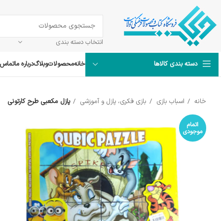
انتخاب دسته بندی
خانه
محصولات
وبلاگ
درباره ما
تماس ب
دسته بندی کالاها
خانه
اسباب بازی
بازی فکری، پازل و آموزشی
پازل مکعبی طرح کارتونی
اتمام
موجودی