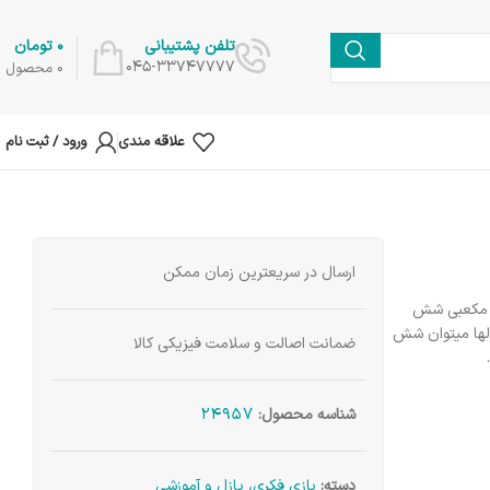
0
تومان
تلفن پشتیبانی
045-33747777
0
محصول
علاقه مندی
ورود / ثبت نام
ارسال در سریعترین زمان ممکن
ت مکعبی شش
زلها میتوان شش
ضمانت اصالت و سلامت فیزیکی کالا
24957
شناسه محصول:
دسته:
بازی فکری، پازل و آموزشی