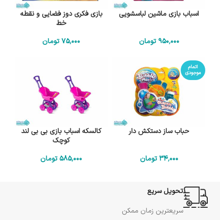
اسباب بازی ماشین لباسشویی
بازی فکری دوز فضایی و نقطه
خط
950٬000
تومان
75٬000
تومان
اتمام
موجودی
حباب ساز دستکش دار
کالسکه اسباب بازی بی بی لند
کوچک
34٬000
تومان
585٬000
تومان
تحویل سریع
سریعترین زمان ممکن