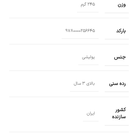
وزن
245 گرم
بارکد
9780000256645
جنس
پولیشی
رده سنی
بالای 3 سال
کشور
ایران
سازنده