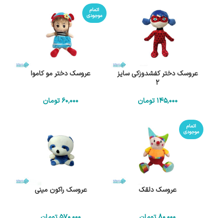
اتمام
موجودی
عروسک دختر کفشدوزکی سایز
عروسک دختر مو کاموا
2
145٬000
تومان
60٬000
تومان
اتمام
موجودی
عروسک دلقک
عروسک راکون مینی
80٬000
تومان
570٬000
تومان