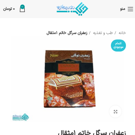
0
منو
0
تومان
خانه
طب و تغذیه
زعفران سرگل خاتم 1مثقال
اتمام
موجودی
بزرگنمایی تصویر
زعفران سرگل خاتم 1مثقال