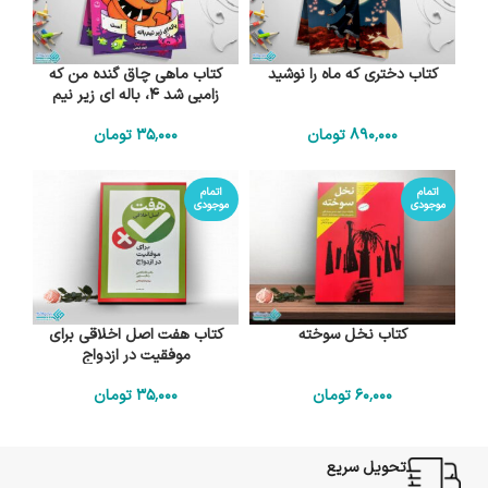
کتاب دختری که ماه را نوشید
کتاب ماهی چاق گنده من که
زامبی شد 4، باله ای زیر نیم
باله است
890٬000
تومان
35٬000
تومان
اتمام
اتمام
موجودی
موجودی
کتاب نخل سوخته
کتاب هفت اصل اخلاقی برای
موفقیت در ازدواج
60٬000
تومان
35٬000
تومان
تحویل سریع