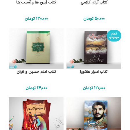
کتاب آوای کلامی
کتاب آیین ها و آسیب ها
50٬000
تومان
130٬000
تومان
اتمام
موجودی
کتاب اسرار عاشورا
کتاب امام حسین و قرآن
120٬000
تومان
14٬000
تومان