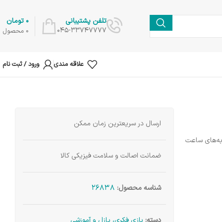
0
تومان
تلفن پشتیبانی
045-33747777
0
محصول
علاقه مندی
ورود / ثبت نام
ارسال در سریعترین زمان ممکن
به‌های ساعت
ضمانت اصالت و سلامت فیزیکی کالا
26838
شناسه محصول:
دسته:
بازی فکری، پازل و آموزشی