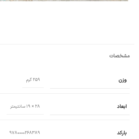
مشخصات
وزن
259 گرم
ابعاد
28 × 19 سانتیمتر
بارکد
9780000268389