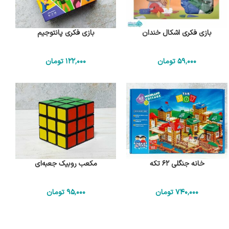
بازی فکری اشکال خندان
بازی فکری پانتوجیم
59٬000
تومان
122٬000
تومان
خانه جنگلی 62 تکه
مکعب روبیک جعبه‌ای
740٬000
تومان
95٬000
تومان