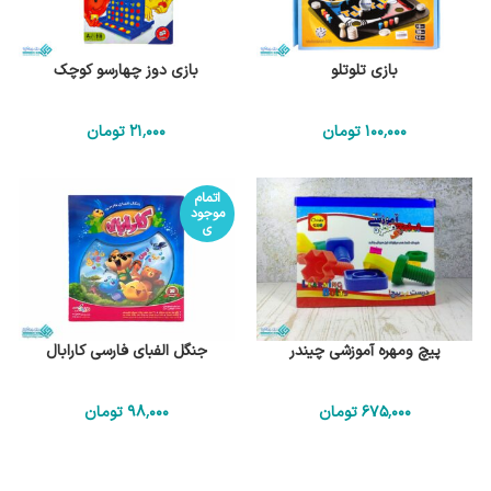
بازی تلوتلو
بازی دوز چهارسو کوچک
100٬000
تومان
21٬000
تومان
اتمام
موجود
ی
پیچ ومهره آموزشی چیندر
جنگل الفبای فارسی کارابال
675٬000
تومان
98٬000
تومان