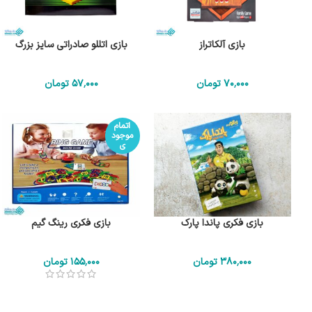
بازی آلکاتراز
بازی اتللو صادراتی سایز بزرگ
70٬000
تومان
57٬000
تومان
اتمام
موجود
ی
بازی فکری پاندا پارک
بازی فکری رینگ گیم
380٬000
تومان
155٬000
تومان