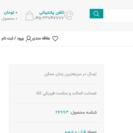
0
تومان
تلفن پشتیبانی
045-33747777
0
محصول
علاقه مندی
ورود / ثبت نام
ارسال در سریعترین زمان ممکن
ضمانت اصالت و سلامت فیزیکی کالا
26993
شناسه محصول:
دسته:
قرآن و ادعیه