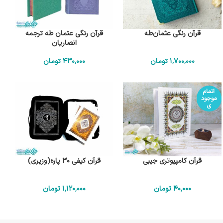
قرآن رنگی عثمان‌طه
قرآن رنگی عثمان طه ترجمه
انصاریان
1٬700٬000
تومان
430٬000
تومان
اتمام
موجود
ی
قرآن کامپیوتری جیبی
قرآن کیفی 30 پاره(وزیری)
40٬000
تومان
1٬120٬000
تومان