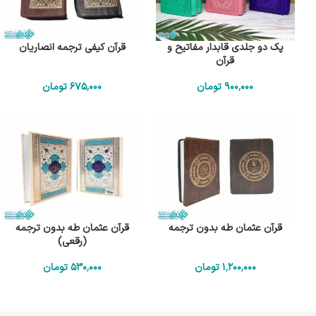
پک دو جلدی قابدار مفاتیح و
قرآن کیفی ترجمه انصاریان
قرآن
900٬000
تومان
675٬000
تومان
قرآن عثمان طه بدون ترجمه
قرآن عثمان طه بدون ترجمه
(رقعی)
1٬200٬000
تومان
530٬000
تومان