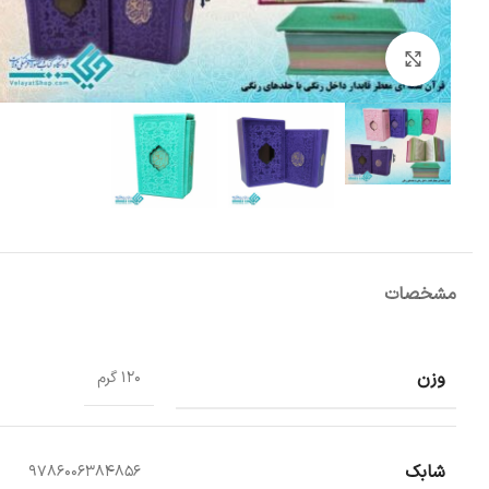
بزرگنمایی تصویر
مشخصات
وزن
120 گرم
شابک
9786006384856