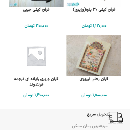
قرآن کیفی 30 پاره(وزیری)
قرآن کیفی جیبی
1٬120٬000
تومان
300٬000
تومان
قرآن رحلی نیریزی
قرآن وزیری رایانه ای ترجمه
فولادوند
1٬500٬000
تومان
1٬400٬000
تومان
تحویل سریع
سریعترین زمان ممکن