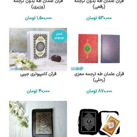
قرآن عثمان طه بدون ترجمه
قرآن عثمان طه بدون ترجمه
(رقعی)
(وزیری)
530٬000
تومان
1٬500٬000
تومان
اتمام
موجودی
قرآن عثمان طه ترجمه معزی
قرآن کامپیوتری جیبی
(رحلی)
870٬000
تومان
40٬000
تومان