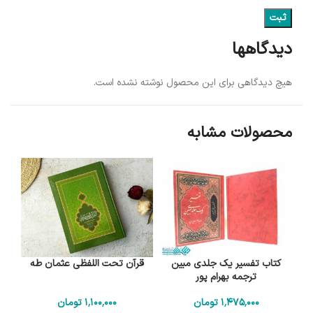
دیدگاهها
هیچ دیدگاهی برای این محصول نوشته نشده است.
محصولات مشابه
کتاب تفسیر یک جلدی مبین
قرآن تحت اللفظی عثمان طه
ترجمه بهرام پور
1٬475٬000
تومان
1٬100٬000
تومان