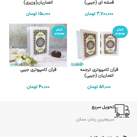
قمشه ای (جیبی)
انصاریان(وزیری)
3٬700٬000
تومان
150٬000
تومان
اتمام
اتمام
موجودی
موجودی
قرآن کامپیوتری ترجمه
قرآن کامپیوتری جیبی
انصاریان (جیبی)
58٬000
تومان
40٬000
تومان
تحویل سریع
سریعترین زمان ممکن