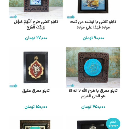
تابلو کاشی با نوشته من کنت
تابلو کاشی طرح اَللّهُمَّ عَجِّل
مولاه فهذا علی مولاه
لِوَلیِّکَ الفَرَج
90٬000
تومان
27٬000
تومان
تابلو معرق با طرح الله لا اله الا
تابلو معرق عقیق
هو الحي القيوم
450٬000
تومان
150٬000
تومان
اتمام
موجودی