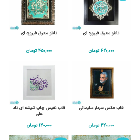
تابلو معرق فیروزه ای
تابلو معرق فیروزه ای
420٬000
تومان
450٬000
تومان
قاب عکس سردار سلیمانی
قاب نفیس چاپ شیشه ای ناد
علی
320٬000
تومان
140٬000
تومان