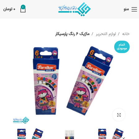
0
منو
0
تومان
خانه
لوازم التحریر
ماژیک 6 رنگ پارسیکار
اتمام
موجودی
بزرگنمایی تصویر