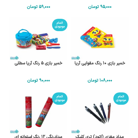
95٬000
تومان
59٬000
تومان
اتمام
موجودی
خمیر بازی 10 رنگ مقوایی آریا
خمیر بازی 5 رنگ آریا سطلی
108٬000
تومان
90٬000
تومان
اتمام
اتمام
موجودی
موجودی
مداد مغزی (اتود) تری کلیک
مدادرنگی 12 رنگ استوانه ای