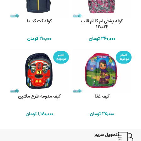
کوله پشتی ام کا ام قلب
کوله کت کد 10
120022
340٬000
تومان
210٬000
تومان
اتمام
اتمام
موجودی
موجودی
کیف غذا
کیف مدرسه طرح ماشین
35٬000
تومان
1٬180٬000
تومان
تحویل سریع