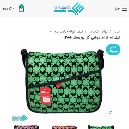
0
منو
0
تومان
خانه
لوازم التحریر
کیف کوله جامدادی
کیف ام کا ام دوشی گل برجسته 1285
اتمام
موجودی
بزرگنمایی تصویر