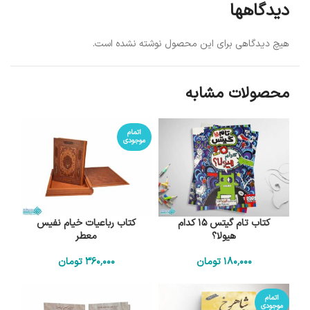
دیدگاهها
هیچ دیدگاهی برای این محصول نوشته نشده است.
محصولات مشابه
اتمام
موجودی
کتاب تام گیتس 15 کدام
کتاب رباعیات خیام نفیس
هیولا؟
معطر
180٬000
تومان
360٬000
تومان
اتمام
موجودی