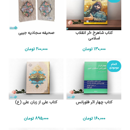
کتاب شاهرخ حُر انقلاب
صحیفه سجادیه جیبی
اسلامی
130٬000
تومان
200٬000
تومان
اتمام
موجودی
کتاب چهار اثر فلورانس
کتاب علی از زبان علی (ع)
160٬000
تومان
895٬000
تومان