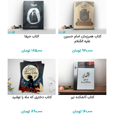
کتاب همرزمان امام حسین
کتاب حیفا
علیه السَّلام
960٬000
تومان
185٬000
تومان
کتاب آتشکده نیر
کتاب دختری که ماه را نوشید
160٬000
تومان
890٬000
تومان