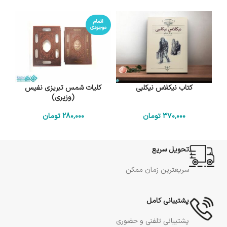
اتمام
موجودی
کتاب نیکلاس نیکلبی
کلیات شمس تبریزی نفیس
(وزیری)
370٬000
تومان
280٬000
تومان
تحویل سریع
سریعترین زمان ممکن
پشتیبانی کامل
پشتیبانی تلفنی و حضوری