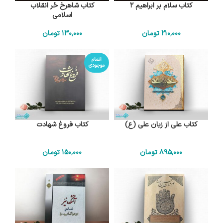
کتاب سلام بر ابراهیم 2
کتاب شاهرخ حُر انقلاب
اسلامی
210٬000
تومان
130٬000
تومان
اتمام
موجودی
کتاب علی از زبان علی (ع)
کتاب فروغ شهادت
895٬000
تومان
150٬000
تومان