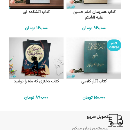
کتاب همرزمان امام حسین
کتاب آتشکده نیر
علیه السَّلام
960٬000
تومان
160٬000
تومان
اتمام
موجودی
کتاب آثار کلامی
کتاب دختری که ماه را نوشید
150٬000
تومان
890٬000
تومان
تحویل سریع
سریعترین زمان ممکن