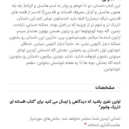
این کتاب داستان دو تا خواهر و برادر به اسم هانسل و گرتله( بله بله
همون هانسل و گرتل معروف افسانه ی قدیمی!) که سر از قصه های
قدیمی دیگه درمیارن! البته باید خدمتتون عرض کنم این داستان
تاریک تر و شوم تر از چیزیه که در اصل بوده. ممکنه حسابی ناراحت
بشین. اگه بچه کوچولوها دور و برتون هستن بهتون هشدار میدم،
ازتون استدعا میکنم، بفرستیدشون برن. نذارین این داستان رو بشنون.
ممکنه دچار کابوس بشن. نه، حتماً دچار کابوس میشن. حداقل
خودتون اول داستان رو بخونین. بعدش اگه احساس کردین اونام
میتونن بشنون اونوقت شاید، شاید بتونین براشون داستان رو بخونین.
البته اگه بعدش بچه ها تا یه هفته نتونستن بخوابن، مقصر
خودتونین.
مشخصات
اولین نفری باشید که دیدگاهی را ارسال می کنید برای “کتاب افسانه ای
تاریک وشوم”
نشانی ایمیل شما منتشر نخواهد شد.
بخش‌های موردنیاز
*
علامت‌گذاری شده‌اند