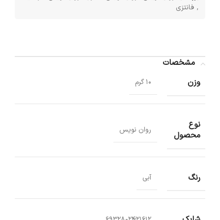
,
فانتزی
مشخصات
وزن
10 گرم
نوع
روان نویس
محصول
رنگ
آبی
شابک
6932802421612