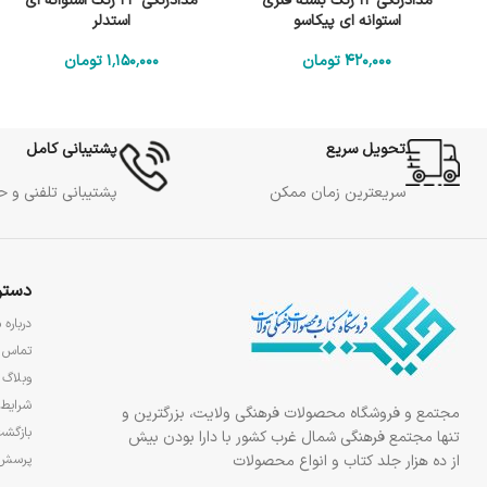
مدادرنگی 12 رنگ بسته فلزی
مدادرنگی 24 رنگ استوانه ای
استوانه ای پیکاسو
استدلر
420٬000
تومان
1٬150٬000
تومان
تحویل سریع
پشتیبانی کامل
سریعترین زمان ممکن
پشتیبانی تلفنی و 
دستر
درباره م
تماس ب
وبلاگ
شرایط 
مجتمع و فروشگاه محصولات فرهنگی ولایت، بزرگترین و
بازگشت
تنها مجتمع فرهنگی شمال غرب کشور با دارا بودن بیش
از ده هزار جلد کتاب و انواع محصولات
پرسش‌