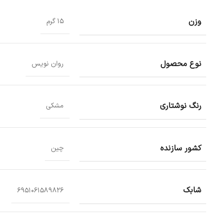
وزن
15 گرم
نوع محصول
روان نویس
رنگ نوشتاری
مشکی
کشور سازنده
چین
شابک
6951061589826