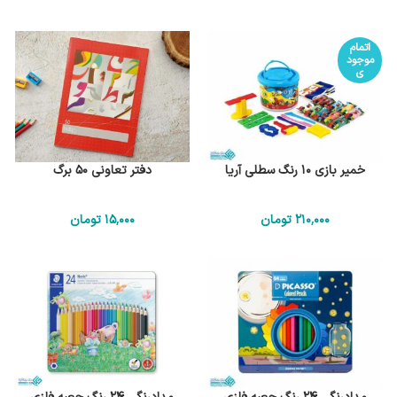
اتمام
موجود
ی
خمیر بازی 10 رنگ سطلی آریا
دفتر تعاونی 50 برگ
210٬000
تومان
15٬000
تومان