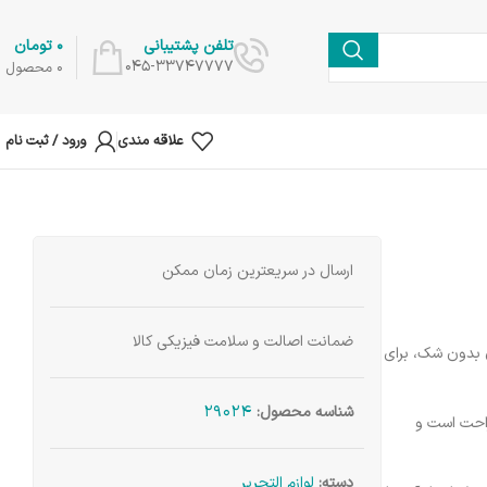
0
تومان
تلفن پشتیبانی
045-33747777
0
محصول
علاقه مندی
ورود / ثبت نام
ارسال در سریعترین زمان ممکن
ضمانت اصالت و سلامت فیزیکی کالا
ن بدون شک، برای
29024
شناسه محصول:
راحت است و
دسته:
لوازم التحریر