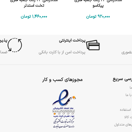
مدادرنگی 24 رنگ جعبه فلزی
مدادرنگی 24 رنگ جعبه فلزی
پیکاسو
تخت استدلر
920٬000
تومان
1٬460٬000
تومان
پرداخت اینترنتی
پذیر
حضوری
پرداخت امن از با کارت بانکی
ضمان
سی سریع
مجوزهای کسب و کار
ا
ا ما
استفاده
 کالا
های متداول