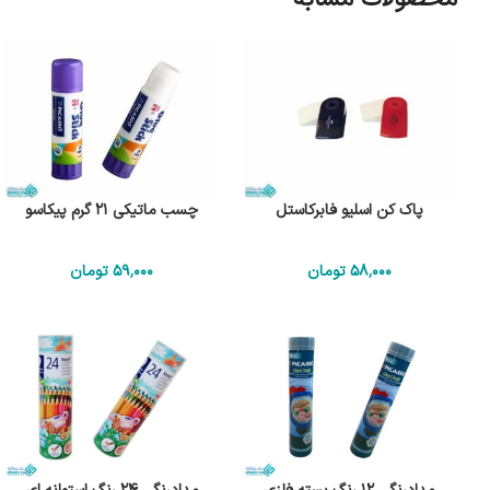
پاک کن اسلیو فابرکاستل
چسب ماتیکی 21 گرم پیکاسو
58٬000
تومان
59٬000
تومان