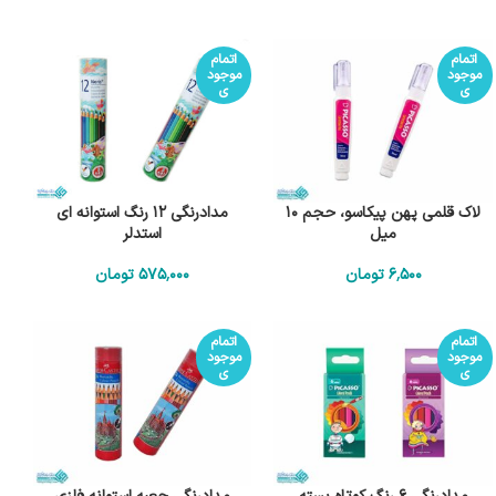
اتمام
اتمام
موجود
موجود
ی
ی
لاک قلمی پهن پیکاسو، حجم 10
مدادرنگی 12 رنگ استوانه ای
میل
استدلر
6٬500
تومان
575٬000
تومان
اتمام
اتمام
موجود
موجود
ی
ی