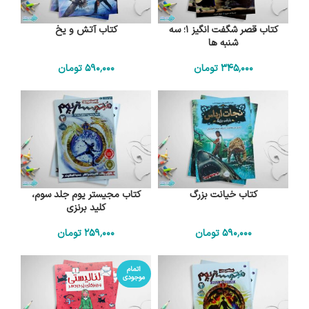
کتاب قصر شگفت انگیز 1؛ سه
کتاب آتش و یخ
شنبه ها
345٬000
تومان
590٬000
تومان
کتاب خیانت بزرگ
کتاب مجیستر یوم جلد سوم،
کلید برنزی
590٬000
تومان
259٬000
تومان
اتمام
موجودی