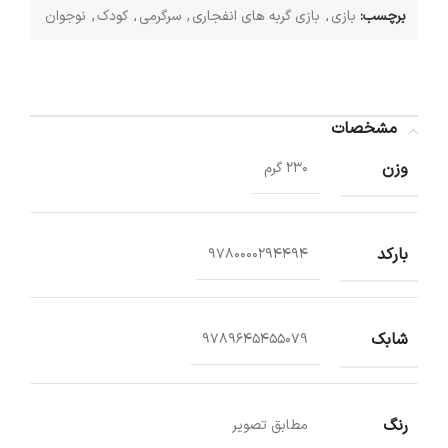
برچسب:
بازی
,
بازی گربه های انفجاری
,
سرگرمی
,
کودک
,
نوجوان
مشخصات
وزن
230 گرم
بارکد
9780000294494
شابک
9789645455079
رنگ
مطابق تصویر