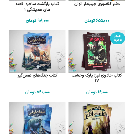
دفتر کلاسوری جیب‌دار الوان
کتاب بازگشت ساحره؛ قصه
های همیشگی 1
655٬000
تومان
98٬000
تومان
اتمام
موجودی
کتاب جادوی اوز؛ پارک وحشت
کتاب جنگ‌های نفس‌گیر
17
16٬000
تومان
590٬000
تومان