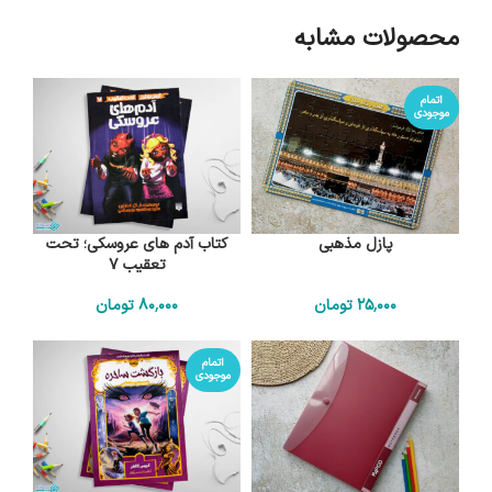
محصولات مشابه
اتمام
موجودی
پازل مذهبی
کتاب آدم های عروسکی؛ تحت
تعقیب 7
25٬000
تومان
80٬000
تومان
اتمام
موجودی